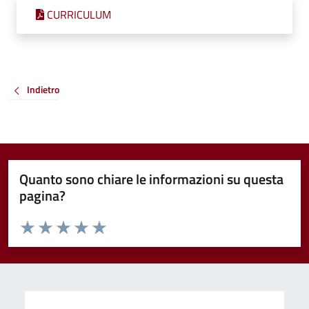
CURRICULUM
Indietro
Quanto sono chiare le informazioni su questa
pagina?
Valuta da 1 a 5 stelle la pagina
Valuta 1 stelle su 5
Valuta 2 stelle su 5
Valuta 3 stelle su 5
Valuta 4 stelle su 5
Valuta 5 stelle su 5