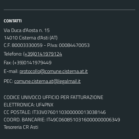
CONTATTI
Via Duca d'Aosta n. 15
14010 Cisterna d'Asti (AT)
C.F. 80003330059 - P.Iva: 00084470053
Telefono:
(+39)0141979124
Fax: (+39)0141979449
E-mail:
PEC:
CODICE UNIVOCO UFFICIO PER FATTURAZIONE
ELETTRONICA: UF4PNX
CC POSTALE: IT33V0760110300000013038146
COORD. BANCARIE: IT49C0608510316000000006349
Tesoreria CR Asti