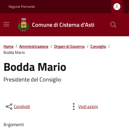
Regione Piemonte
Comune di Cisterna d'Asti
Home
/
Amministrazione
/
Organi di Governo
/
Consiglio
/
Bodda Mario
Bodda Mario
Presidente del Consiglio
Condividi
Vedi azioni
Argomenti