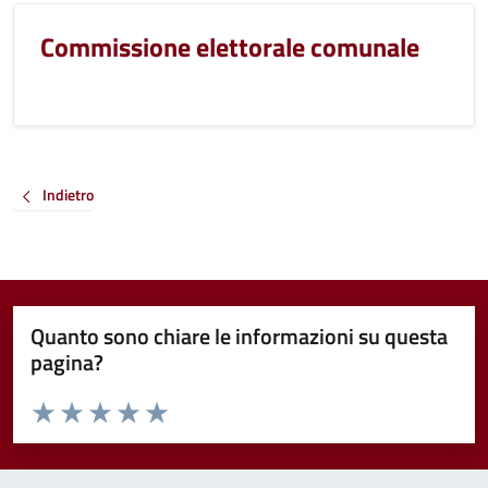
Commissione elettorale comunale
Indietro
Quanto sono chiare le informazioni su questa
pagina?
Valuta da 1 a 5 stelle la pagina
Valuta 1 stelle su 5
Valuta 2 stelle su 5
Valuta 3 stelle su 5
Valuta 4 stelle su 5
Valuta 5 stelle su 5