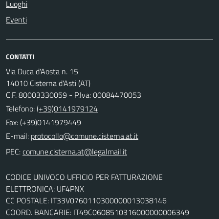
Luoghi
Eventi
CONTATTI
Via Duca d'Aosta n. 15
14010 Cisterna d'Asti (AT)
C.F. 80003330059 - P.Iva: 00084470053
Telefono:
(+39)0141979124
Fax: (+39)0141979449
E-mail:
PEC:
CODICE UNIVOCO UFFICIO PER FATTURAZIONE
ELETTRONICA: UF4PNX
CC POSTALE: IT33V0760110300000013038146
COORD. BANCARIE: IT49C0608510316000000006349