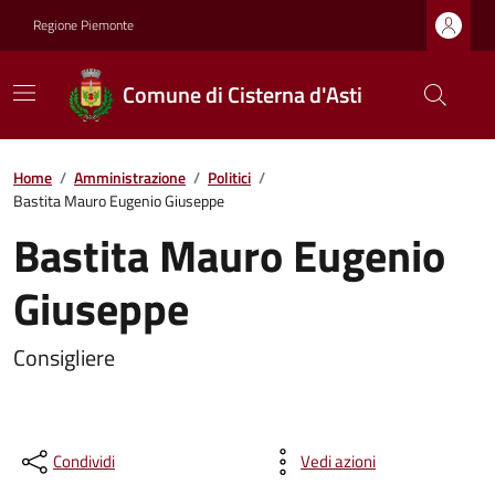
Regione Piemonte
Comune di Cisterna d'Asti
Home
/
Amministrazione
/
Politici
/
Bastita Mauro Eugenio Giuseppe
Bastita Mauro Eugenio
Giuseppe
Consigliere
Condividi
Vedi azioni