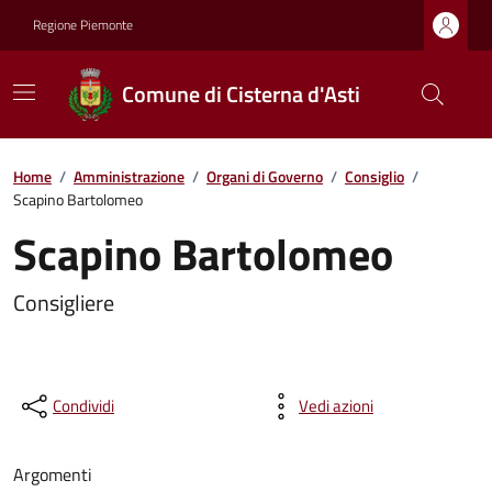
Regione Piemonte
Comune di Cisterna d'Asti
Home
/
Amministrazione
/
Organi di Governo
/
Consiglio
/
Scapino Bartolomeo
Scapino Bartolomeo
Consigliere
Condividi
Vedi azioni
Argomenti