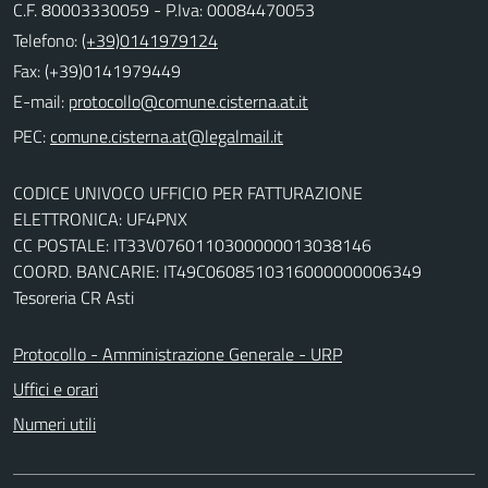
C.F. 80003330059 - P.Iva: 00084470053
Telefono:
(+39)0141979124
Fax: (+39)0141979449
E-mail:
PEC:
CODICE UNIVOCO UFFICIO PER FATTURAZIONE
ELETTRONICA: UF4PNX
CC POSTALE: IT33V0760110300000013038146
COORD. BANCARIE: IT49C0608510316000000006349
Tesoreria CR Asti
Protocollo - Amministrazione Generale - URP
Uffici e orari
Numeri utili