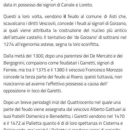
data in possesso dei signori di Canale e Loreto.
Questi a loro volta, vendono
il
feudo al comune di Asti che,
scavalcano i diritti Vescovili, concede i feudi ai signori di Gorzano,
ai quali viene attribuita la costruzione del nucleo più antico
dell'attuale castello. Il tentativo dei 'de Gorzano' di sottrarsi nel
1274 all'egenomia astese, segna la loro sconfitta.
Dalla metà del 1300, dopo una parentesi dei De Mercato e dei
Bergognini, compaiono come feudatari i Garretti, signori di
Ferreie, ma tra il 1375 e il 1380 il vescovo Francesco Morozzo
concede la terza parte del feudo ai Roero; questi tuttavia, non
riusciranno ad averne l'effettivo possesso a causa dell'
opposizione in loco dei Garetti.
Dopo un breve periodagli inizi del Quattrocento nel quale una
parte del feudo viene assegnata dal vescovo Alberto Gattuari ai
suoi fratelli Domenico e Benedetto, i Garetti vendono nel 1470
e il 1472 ai Palletta quanto è di di loro spettanza in Cisterna e