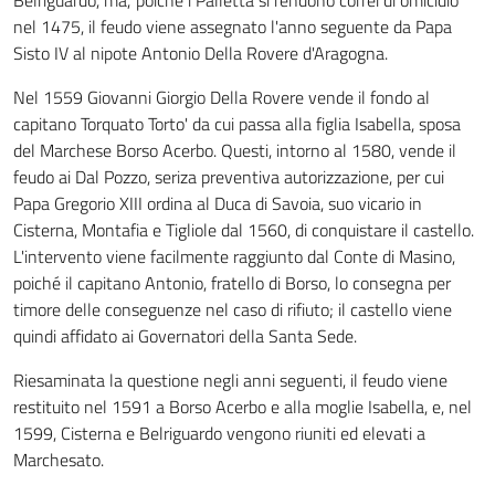
Belriguardo, ma,' poiché i Palletta si rendono correi di omicidio
nel 1475, il feudo viene assegnato l'anno seguente da Papa
Sisto IV al nipote Antonio Della Rovere d'Aragogna.
Nel 1559 Giovanni Giorgio Della Rovere vende il fondo al
capitano Torquato Torto' da cui passa alla figlia Isabella, sposa
del Marchese Borso Acerbo. Questi, intorno al 1580, vende il
feudo ai Dal Pozzo, seriza preventiva autorizzazione, per cui
Papa Gregorio XIII ordina al Duca di Savoia, suo vicario in
Cisterna, Montafia e Tigliole dal 1560, di conquistare il castello.
L'intervento viene facilmente raggiunto dal Conte di Masino,
poiché il capitano Antonio, fratello di Borso, lo consegna per
timore delle conseguenze nel caso di rifiuto; il castello viene
quindi affidato ai Governatori della Santa Sede.
Riesaminata la questione negli anni seguenti, il feudo viene
restituito nel 1591 a Borso Acerbo e alla moglie Isabella, e, nel
1599, Cisterna e Belriguardo vengono riuniti ed elevati a
Marchesato.