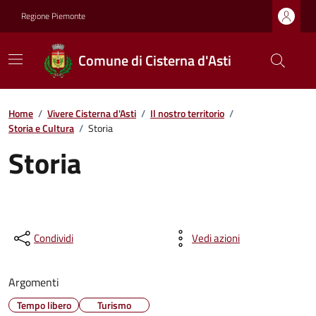
Regione Piemonte
Comune di Cisterna d'Asti
Home
/
Vivere Cisterna d'Asti
/
Il nostro territorio
/
Storia e Cultura
/
Storia
Storia
Condividi
Vedi azioni
Argomenti
Tempo libero
Turismo