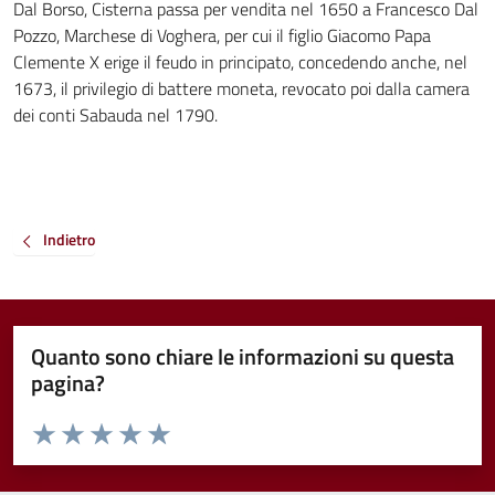
Dal Borso, Cisterna passa per vendita nel 1650 a Francesco Dal
Pozzo, Marchese di Voghera, per cui il figlio Giacomo Papa
Clemente X erige il feudo in principato, concedendo anche, nel
1673, il privilegio di battere moneta, revocato poi dalla camera
dei conti Sabauda nel 1790.
Indietro
Quanto sono chiare le informazioni su questa
pagina?
Valuta da 1 a 5 stelle la pagina
Valuta 1 stelle su 5
Valuta 2 stelle su 5
Valuta 3 stelle su 5
Valuta 4 stelle su 5
Valuta 5 stelle su 5