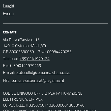
Luoghi
Eventi
CONTATTI
Via Duca d'Aosta n. 15
14010 Cisterna d'Asti (AT)
C.F. 80003330059 - P.Iva: 00084470053
Telefono:
(+39)0141979124
Fax: (+39)0141979449
E-mail:
PEC:
CODICE UNIVOCO UFFICIO PER FATTURAZIONE
ELETTRONICA: UF4PNX
CC POSTALE: IT33V0760110300000013038146
COORD. BANCARIE: IT49C0608510316000000006349