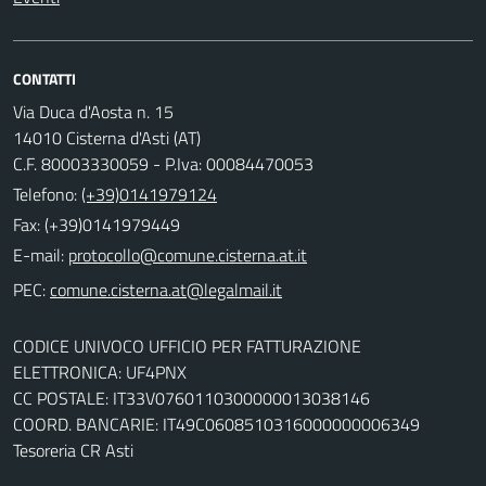
CONTATTI
Via Duca d'Aosta n. 15
14010 Cisterna d'Asti (AT)
C.F. 80003330059 - P.Iva: 00084470053
Telefono:
(+39)0141979124
Fax: (+39)0141979449
E-mail:
PEC:
CODICE UNIVOCO UFFICIO PER FATTURAZIONE
ELETTRONICA: UF4PNX
CC POSTALE: IT33V0760110300000013038146
COORD. BANCARIE: IT49C0608510316000000006349
Tesoreria CR Asti