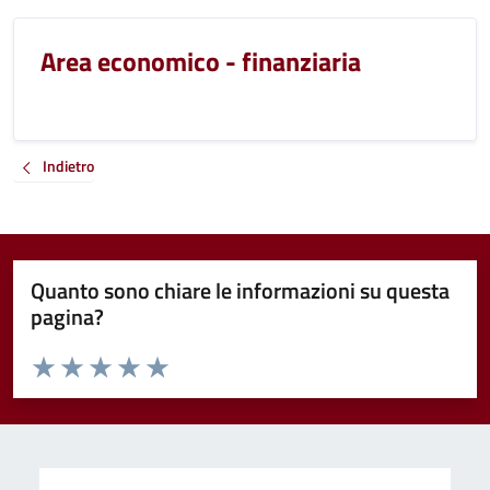
Area economico - finanziaria
Indietro
Quanto sono chiare le informazioni su questa
pagina?
Valuta da 1 a 5 stelle la pagina
Valuta 1 stelle su 5
Valuta 2 stelle su 5
Valuta 3 stelle su 5
Valuta 4 stelle su 5
Valuta 5 stelle su 5