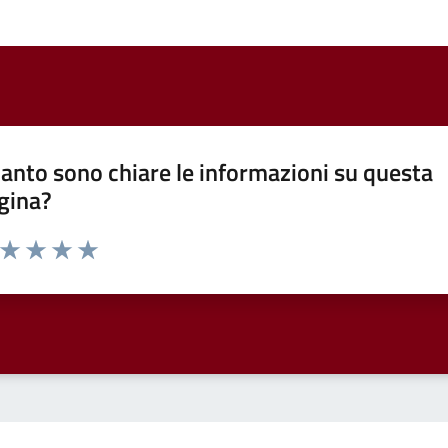
anto sono chiare le informazioni su questa
gina?
a da 1 a 5 stelle la pagina
ta 1 stelle su 5
Valuta 2 stelle su 5
Valuta 3 stelle su 5
Valuta 4 stelle su 5
Valuta 5 stelle su 5