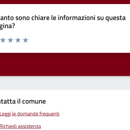
anto sono chiare le informazioni su questa
gina?
a da 1 a 5 stelle la pagina
ta 1 stelle su 5
Valuta 2 stelle su 5
Valuta 3 stelle su 5
Valuta 4 stelle su 5
Valuta 5 stelle su 5
tatta il comune
Leggi le domande frequenti
Richiedi assistenza