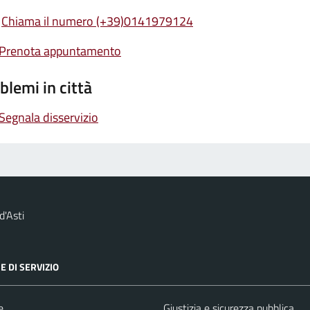
Chiama il numero (+39)0141979124
Prenota appuntamento
blemi in città
Segnala disservizio
d'Asti
E DI SERVIZIO
e
Giustizia e sicurezza pubblica