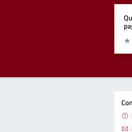
Qu
pa
Valut
Valu
Con