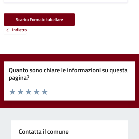
Scarica Formato tabellare
Indietro
Quanto sono chiare le informazioni su questa
pagina?
Valuta da 1 a 5 stelle la pagina
Valuta 1 stelle su 5
Valuta 2 stelle su 5
Valuta 3 stelle su 5
Valuta 4 stelle su 5
Valuta 5 stelle su 5
Contatta il comune