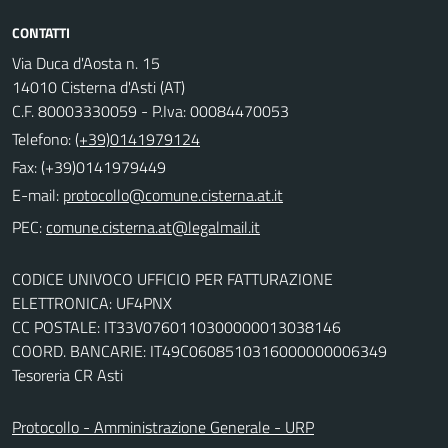
CONTATTI
Via Duca d'Aosta n. 15
14010 Cisterna d'Asti (AT)
C.F. 80003330059 - P.Iva: 00084470053
Telefono:
(+39)0141979124
Fax: (+39)0141979449
E-mail:
PEC:
CODICE UNIVOCO UFFICIO PER FATTURAZIONE
ELETTRONICA: UF4PNX
CC POSTALE: IT33V0760110300000013038146
COORD. BANCARIE: IT49C0608510316000000006349
Tesoreria CR Asti
Protocollo - Amministrazione Generale - URP