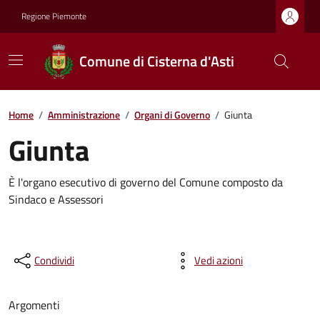
Regione Piemonte
Comune di Cisterna d'Asti
Home
/
Amministrazione
/
Organi di Governo
/
Giunta
Giunta
È l'organo esecutivo di governo del Comune composto da
Sindaco e Assessori
Condividi
Vedi azioni
Argomenti