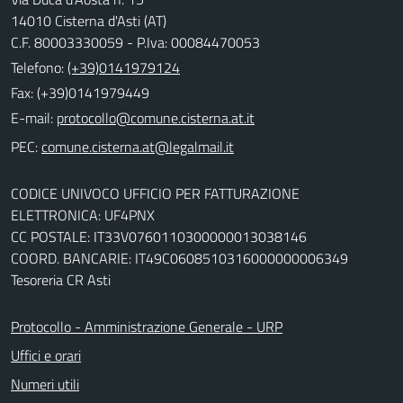
14010 Cisterna d'Asti (AT)
C.F. 80003330059 - P.Iva: 00084470053
Telefono:
(+39)0141979124
Fax: (+39)0141979449
E-mail:
PEC:
CODICE UNIVOCO UFFICIO PER FATTURAZIONE
ELETTRONICA: UF4PNX
CC POSTALE: IT33V0760110300000013038146
COORD. BANCARIE: IT49C0608510316000000006349
Tesoreria CR Asti
Protocollo - Amministrazione Generale - URP
Uffici e orari
Numeri utili