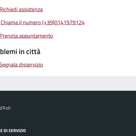
Richiedi assistenza
Chiama il numero (+39)0141979124
Prenota appuntamento
blemi in città
Segnala disservizio
d'Asti
E DI SERVIZIO