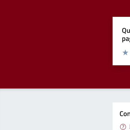
Qu
pa
Valut
Valu
Con