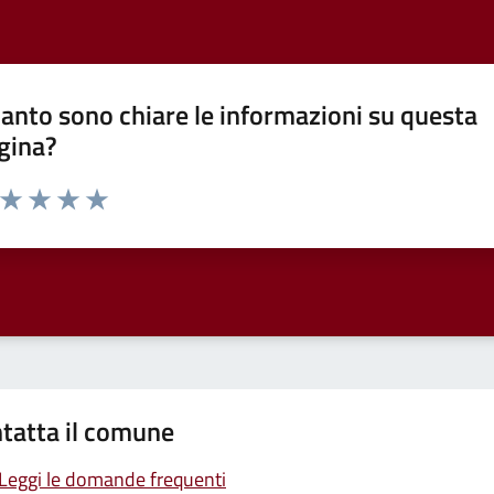
anto sono chiare le informazioni su questa
gina?
a da 1 a 5 stelle la pagina
ta 1 stelle su 5
Valuta 2 stelle su 5
Valuta 3 stelle su 5
Valuta 4 stelle su 5
Valuta 5 stelle su 5
tatta il comune
Leggi le domande frequenti