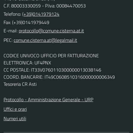
C.F. 80003330059 - P.Iva: 00084470053
Telefono:
(+39)0141979124
Fax: (+39)0141979449
E-mail:
PEC:
CODICE UNIVOCO UFFICIO PER FATTURAZIONE
ELETTRONICA: UF4PNX
CC POSTALE: IT33V0760110300000013038146
COORD. BANCARIE: IT49C0608510316000000006349
Tesoreria CR Asti
Protocollo - Amministrazione Generale - URP
Uffici e orari
Numeri utili