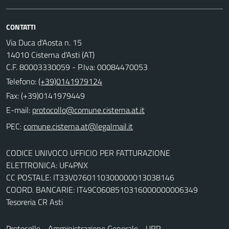
CONTATTI
Via Duca d'Aosta n. 15
14010 Cisterna d'Asti (AT)
C.F. 80003330059 - P.Iva: 00084470053
Telefono:
(+39)0141979124
Fax: (+39)0141979449
E-mail:
PEC:
CODICE UNIVOCO UFFICIO PER FATTURAZIONE
ELETTRONICA: UF4PNX
CC POSTALE: IT33V0760110300000013038146
COORD. BANCARIE: IT49C0608510316000000006349
Tesoreria CR Asti
Protocollo - Amministrazione Generale - URP