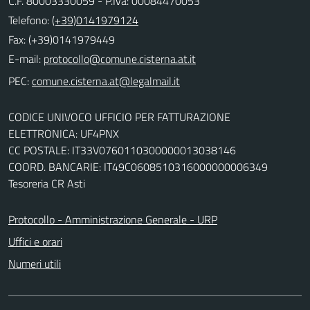
C.F. 80003330059 - P.Iva: 00084470053
Telefono:
(+39)0141979124
Fax: (+39)0141979449
E-mail:
PEC:
CODICE UNIVOCO UFFICIO PER FATTURAZIONE
ELETTRONICA: UF4PNX
CC POSTALE: IT33V0760110300000013038146
COORD. BANCARIE: IT49C0608510316000000006349
Tesoreria CR Asti
Protocollo - Amministrazione Generale - URP
Uffici e orari
Numeri utili