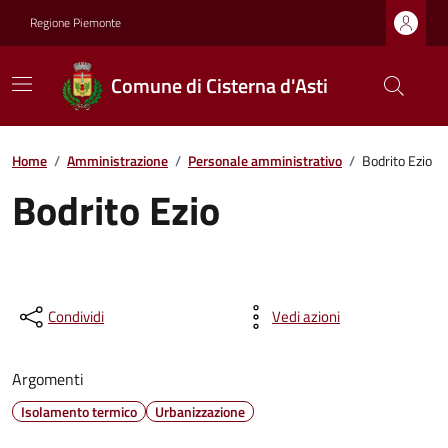
Regione Piemonte
Comune di Cisterna d'Asti
Home
/
Amministrazione
/
Personale amministrativo
/
Bodrito Ezio
Bodrito Ezio
Condividi
Vedi azioni
Argomenti
Isolamento termico
Urbanizzazione