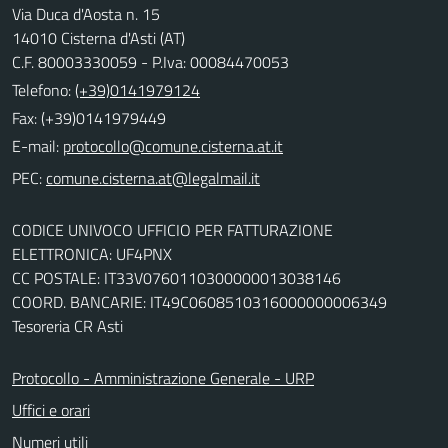
Via Duca d'Aosta n. 15
14010 Cisterna d'Asti (AT)
C.F. 80003330059 - P.Iva: 00084470053
Telefono:
(+39)0141979124
Fax: (+39)0141979449
E-mail:
PEC:
CODICE UNIVOCO UFFICIO PER FATTURAZIONE
ELETTRONICA: UF4PNX
CC POSTALE: IT33V0760110300000013038146
COORD. BANCARIE: IT49C0608510316000000006349
Tesoreria CR Asti
Protocollo - Amministrazione Generale - URP
Uffici e orari
Numeri utili