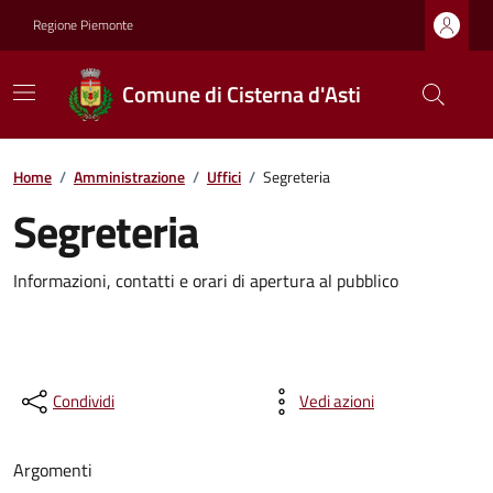
Regione Piemonte
Comune di Cisterna d'Asti
Home
/
Amministrazione
/
Uffici
/
Segreteria
Segreteria
Informazioni, contatti e orari di apertura al pubblico
Condividi
Vedi azioni
Argomenti