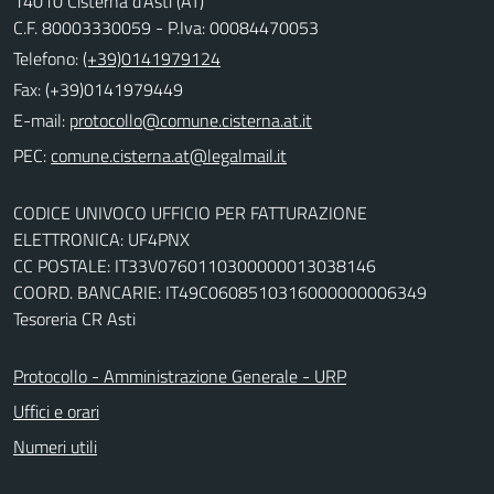
14010 Cisterna d'Asti (AT)
C.F. 80003330059 - P.Iva: 00084470053
Telefono:
(+39)0141979124
Fax: (+39)0141979449
E-mail:
PEC:
CODICE UNIVOCO UFFICIO PER FATTURAZIONE
ELETTRONICA: UF4PNX
CC POSTALE: IT33V0760110300000013038146
COORD. BANCARIE: IT49C0608510316000000006349
Tesoreria CR Asti
Protocollo - Amministrazione Generale - URP
Uffici e orari
Numeri utili