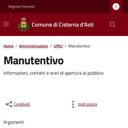
Regione Piemonte
Comune di Cisterna d'Asti
Home
/
Amministrazione
/
Uffici
/
Manutentivo
Manutentivo
Informazioni, contatti e orari di apertura al pubblico
Condividi
Vedi azioni
Argomenti