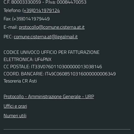
C.F. 80003330059 - P.Iva: 00084470053
Telefono:
(+39)0141979124
Fax: (+39)0141979449
E-mail:
PEC:
CODICE UNIVOCO UFFICIO PER FATTURAZIONE
ELETTRONICA: UF4PNX
CC POSTALE: IT33V0760110300000013038146
COORD. BANCARIE: IT49C0608510316000000006349
Tesoreria CR Asti
Protocollo - Amministrazione Generale - URP
Uffici e orari
Numeri utili